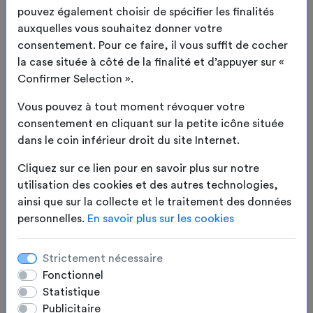
pouvez également choisir de spécifier les finalités
auxquelles vous souhaitez donner votre
CHAMP VERRON
consentement. Pour ce faire, il vous suffit de cocher
85200 Longeves
la case située à côté de la finalité et d’appuyer sur «
02 51 00 10 64
Confirmer Selection ».
ac.lhomme@sofareb.com
Vous pouvez à tout moment révoquer votre
HORAIRES CLICK &
consentement en cliquant sur la petite icône située
COLLECT
dans le coin inférieur droit du site Internet.
Du lundi au vendredi
8h-12 / 14h-18h
Cliquez sur ce lien pour en savoir plus sur notre
contact@sofareb.com
utilisation des cookies et des autres technologies,
ainsi que sur la collecte et le traitement des données
INFOS
personnelles.
En savoir plus sur les cookies
Qui sommes-nous ?
Avis client
Strictement nécessaire
Demande de devis
Fonctionnel
Plan du site / Catalogue
Statistique
Publicitaire
Espace client