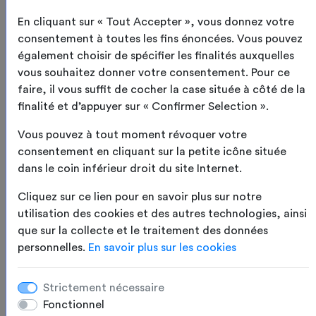
En cliquant sur « Tout Accepter », vous donnez votre
consentement à toutes les fins énoncées. Vous pouvez
également choisir de spécifier les finalités auxquelles
vous souhaitez donner votre consentement. Pour ce
faire, il vous suffit de cocher la case située à côté de la
CHAMP VERRON
finalité et d’appuyer sur « Confirmer Selection ».
85200 Longeves
02 51 00 10 64
Vous pouvez à tout moment révoquer votre
ac.lhomme@sofareb.com
consentement en cliquant sur la petite icône située
dans le coin inférieur droit du site Internet.
HORAIRES CLICK &
COLLECT
Cliquez sur ce lien pour en savoir plus sur notre
Du lundi au vendredi
utilisation des cookies et des autres technologies, ainsi
8h-12 / 14h-18h
que sur la collecte et le traitement des données
contact@sofareb.com
personnelles.
En savoir plus sur les cookies
INFOS
Strictement nécessaire
Qui sommes-nous ?
Fonctionnel
Avis client